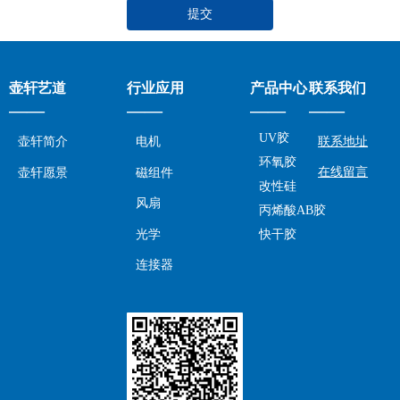
提交
壶轩艺道
行业应用
产品中心
联系我们
——
——
——
——
UV胶
壶轩简介
电机
联系地址
环氧胶
在线留言
壶轩愿景
磁组件
改性硅
风扇
丙烯酸AB胶
光学
快干胶
连接器