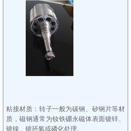
粘接材质：转子一般为碳钢、矽钢片等材
质，磁钢通常为钕铁硼永磁体表面镀锌、
镀镍、镀环氧或磷化处理。