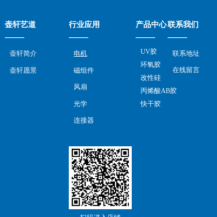
壶轩艺道
行业应用
产品中心
联系我们
——
——
——
——
UV胶
壶轩简介
电机
联系地址
环氧胶
在线留言
壶轩愿景
磁组件
改性硅
风扇
丙烯酸AB胶
光学
快干胶
连接器