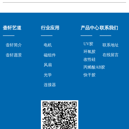
壶轩艺道
行业应用
产品中心
联系我们
——
——
——
——
UV胶
壶轩简介
电机
联系地址
环氧胶
在线留言
壶轩愿景
磁组件
改性硅
风扇
丙烯酸AB胶
光学
快干胶
连接器