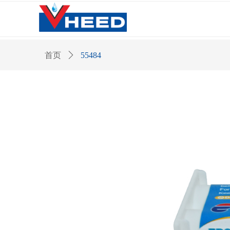
首页
ꄲ
55484