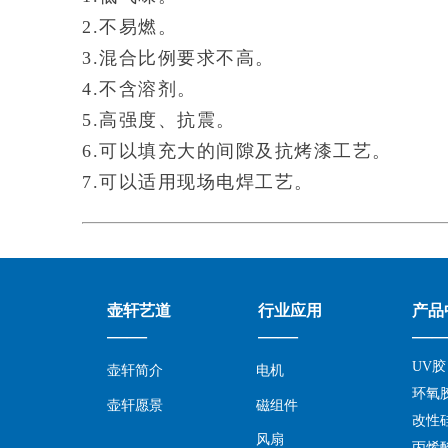
2.不易燃。
3.混合比例要求不高。
4.不含溶剂。
5.高强度、抗震。
6.可以填充大的间隙及抗烤漆工艺。
7.可以适用现场电焊工艺。
壶轩艺道
行业应用
产品
——
——
—
UV胶
壶轩简介
电机
环氧
壶轩愿景
磁组件
改性
风扇
丙烯